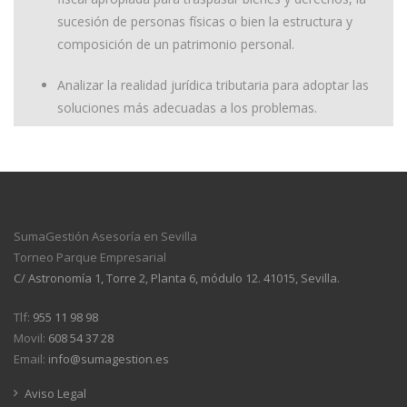
sucesión de personas físicas o bien la estructura y
composición de un patrimonio personal.
Analizar la realidad jurídica tributaria para adoptar las
soluciones más adecuadas a los problemas.
SumaGestión Asesoría en Sevilla
Torneo Parque Empresarial
C/ Astronomía 1, Torre 2, Planta 6, módulo 12. 41015, Sevilla.
Tlf:
955 11 98 98
Movil:
608 54 37 28
Email:
info@sumagestion.es
Aviso Legal